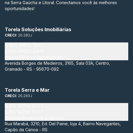
na Serra Gaúcha e Litoral. Conectamos você às melhores
oportunidades!
Torela Soluções Imobiliárias
CRECI:
26.283J
(54) 99600-8907
(54) 99600-8907
imobiliariatorela@gmail.com
Avenida Borges de Medeiros, 3165, Sala 03A, Centro,
Gramado - RS - 95670-092
Torela Serra e Mar
CRECI:
26.283J
(51) 99768-8907
(51) 99768-8907
torelaserraemar@gmail.com
Rua Marabá, 3210, Ed. Del Paine, loja 4, Bairro Navegantes,
Capão da Canoa - RS