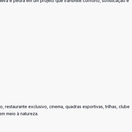
eira e pedra em um projeto que transmite conforto, sofisticação e
o, restaurante exclusivo, cinema, quadras esportivas, trilhas, clube
 em meio à natureza.