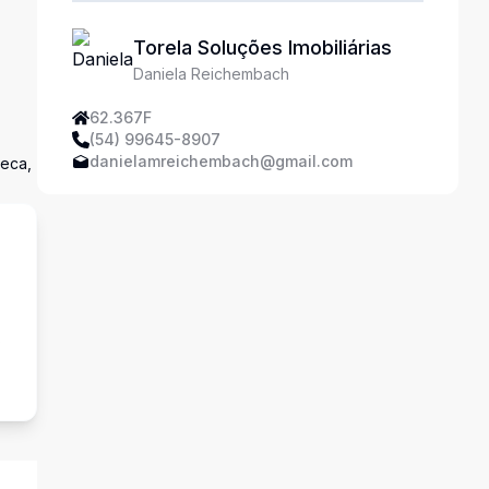
Torela Soluções Imobiliárias
Daniela Reichembach
62.367F
(54) 99645-8907
danielamreichembach@gmail.com
seca,
s