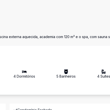
piscina externa aquecida, academia com 120 m² e o spa, com sauna 
4
Dormitório
s
5
Banheiro
s
4
Suíte
Condomínio Fechado