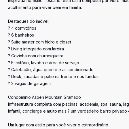
Inspirada no estilo Toscano, esta casa composta por vidro, mad
acolhimento para viver bem em família.
Destaques do imóvel:
? 4 dormitórios
? 6 banheiros
? Suíte master com hidro e closet
? Living integrado com lareira
? Cozinha com churrasqueira
? Escritório, lavabo e área de serviço
? Calefação, água quente e ar-condicionado
? Deck, sacadas e pátio na frente e nos fundos
? 2 vagas de garagem
Condomínio Aspen Mountain Gramado
Infraestrutura completa com piscinas, academia, spa, sauna, lag
infantil, concierge e muito mais ? um verdadeiro bairro privado
Um lugar com estilo para você viver o extraordinário.