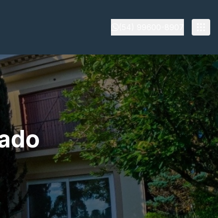
(54) 99600-8907
ado